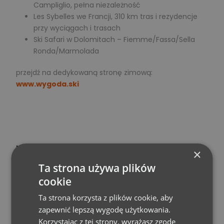
Campliglio, pełna niezależność
Les Sybelles we Francji, 310 km tras i rezydencje
przy wyciągach i trasach
Ski Safari w Dolomitach – Fiemme/Fassa/Sella
Ronda/Marmolada
przejdź na dedykowaną stronę zimową:
www.wygoda.ski
NARTY
×
Zapoznajcie się z najbardziej kompleksową ofertą
Ta strona używa plików
wyjazdów narciarskich na polskim rynku!
cookie
Ta strona korzysta z plików cookie, aby
zapewnić lepszą wygodę użytkowania.
Korzystając z tej strony, wyrażasz zgodę
WYGODA FAMILY