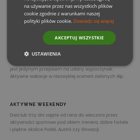
na używanie przez nas wszystkich plików
To rodzinne, sportowe wyjazdy. Zimą zapraszamy na
cookie zgodnie z warunkami naszej
narty, a latem na przygodę z tenisem i sportami
polityki plików cookie.
Dowiedz się więcej
wodnymi.
AKCEPTUJ WSZYSTKIE
AKTYWNE LATO
USTAWIENIA
Cykl wyjazdów dla tych, dla których leżenie na plaży nie
jest jedynym przepisem na udany wypoczynek.
Aktywne wakacje w niezwykłej scenerii zielonych Alp.
AKTYWNE WEEKENDY
Dwa lub trzy dni zajęte od rana do wieczora przez
aktywności sportowe pod okiem trenera, dobre hotele
i piękne okolice Polski, Austrii czy Słowacji.