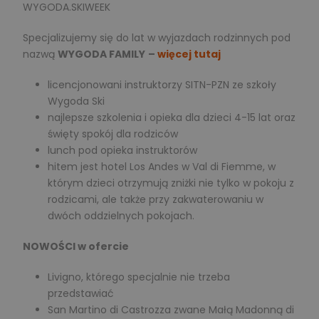
WYGODA.SKIWEEK
Specjalizujemy się do lat w wyjazdach rodzinnych pod
nazwą
WYGODA FAMILY
–
więcej tutaj
licencjonowani instruktorzy SITN-PZN ze szkoły
Wygoda Ski
najlepsze szkolenia i opieka dla dzieci 4-15 lat oraz
święty spokój dla rodziców
lunch pod opieka instruktorów
hitem jest hotel Los Andes w Val di Fiemme, w
którym dzieci otrzymują zniżki nie tylko w pokoju z
rodzicami, ale także przy zakwaterowaniu w
dwóch oddzielnych pokojach.
NOWOŚCI w ofercie
Livigno, którego specjalnie nie trzeba
przedstawiać
San Martino di Castrozza zwane Małą Madonną di