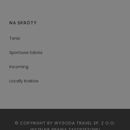
NA SKRÓTY
Tenis
Sportowa Szkoła
Incoming
Locally Kraków
© COPYRIGHT BY WYGODA TRAVEL SP. Z O.O.
WSZELKIE PRAWA ZASTRZEŻONE!