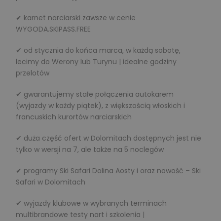
✔ karnet narciarski zawsze w cenie
WYGODA.SKIPASS.FREE
✔ od stycznia do końca marca, w każdą sobotę,
lecimy do Werony lub Turynu | idealne godziny
przelotów
✔ gwarantujemy stałe połączenia autokarem
(wyjazdy w każdy piątek), z większością włoskich i
francuskich kurortów narciarskich
✔ duża część ofert w Dolomitach dostępnych jest nie
tylko w wersji na 7, ale także na 5 noclegów
✔ programy Ski Safari Dolina Aosty i oraz nowość – Ski
Safari w Dolomitach
✔ wyjazdy klubowe w wybranych terminach
multibrandowe testy nart i szkolenia |